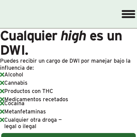
Menú
Cualquier
high
es un
DWI.
Puedes recibir un cargo de DWI por manejar bajo la
influencia de:
Alcohol
Cannabis
Productos con THC
Medicamentos recetados
Cocaína
Metanfetaminas
Cualquier otra droga —
legal o ilegal