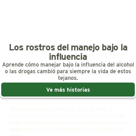
pensado!
¡Bien!
Los rostros del manejo bajo la
influencia
Una
idea
terrible.
Aprende cómo manejar bajo la influencia del alcohol
o las drogas cambió para siempre la vida de estos
tejanos.
¡Oh
no!
Ve más historias
¹Riesgo de choque: Chihuri, S., Li, G., & Chen, Q.
No
está
(2017). Interaction of marijuana and alcohol on fatal
bien.
motor vehicle crash risk: a case-control study. Injury
epidemiology, 4, 1-9. Consultado el 29 de agosto de