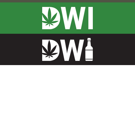
terrible.
¡Oh
no!
No
está
bien.
DWI
=
$$$
¡Héroe
contra
el
manejo
ebrio!
¡Bien