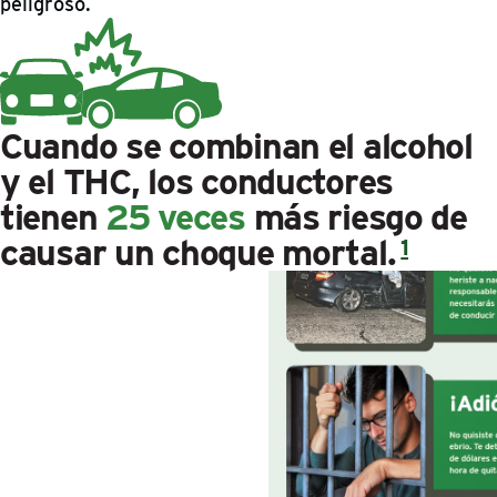
peligroso.
Cuando se combinan el alcohol
y el THC, los conductores
tienen
25 veces
más riesgo de
causar un choque mortal.
1
¡Oh
no!
No
está
bien.